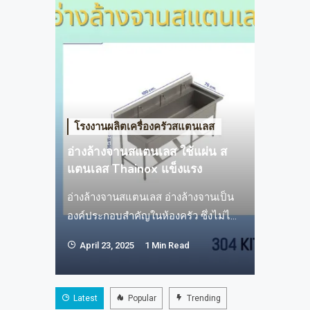
นเลส
โรงงานผลิตเครื่องครัวสแตนเลส
โรงงานผ
์ที่ช่วย
อ่างล้างจานสแตนเลส ใช้แผ่น ส
ซิงค์ล้
แตนเลส Thainox แข็งแรง
Thainox
ัน คือ
อ่างล้างจานสแตนเลส อ่างล้างจานเป็น
ซิงค์ล้าง
มีในทุก
องค์ประกอบสำคัญในห้องครัว ซึ่งไม่ได้
วิวัฒนาก
่าไม่
มีไว้สำหรับล้างจานชามเท่านั้น แต่ยัง
ก่อนที่จะ
ad
April 23, 2025
1 Min Read
April 2
อกรองเศษ
เป็นพื้นที่สำหรับเตรียมอาหาร ทำความ
ทันสมัย ก
พอแล้ว
สะอาด และอื่นๆ อีกมากมาย ในบรรดา
ที่ท้าทา
็นสิ่งที่เรา
วัสดุต่างๆ ที่ใช้ทำอ่างล้างจาน สแตนเลส
เพียงแอ่
Latest
Popular
Trending
ป็นแหล่อง
สตีลได้รับความนิยมอย่างต่อเนื่องด้วย
ในการทำ