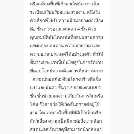
หรือแม้แต่พื้นที่เชิงพาณิชย์ต่างๆ เป็น
ระเบียบเรียบร้อยและสวยงาม หนึ่งใน
ตัวเลือกที่ได้รับความนิยมอย่างต่อเนื่อง
คือ ชั้นวางของสแตนเลส 4 ชั้น ด้วย
คุณสมบัติอันโดดเด่นที่ผสมผสานความ
แข็งแกร่ง ทนทาน ความสวยงาม และ
ความอเนกประสงค์ได้อย่างลงตัว ทำให้
ชั้นวางประเภทนี้เป็นโซลูชั่นการจัดเก็บ
ที่ตอบโจทย์ความต้องการที่หลากหลาย
ความปลอดภัย: ด้วยโครงสร้างที่แข็ง
แรงและมั่นคง ชั้นวางของสแตนเลส 4
ชั้น ชั้นช่วยลดความเสี่ยงในการล้มหรือ
โค่น ซึ่งอาจก่อให้เกิดอันตรายต่อผู้ใช้
งาน โดยเฉพาะในพื้นที่ที่มีเด็กเล็กหรือ
สัตว์เลี้ยง ความเป็นมิตรต่อสิ่งแวดล้อม
สแตนเลสเป็นวัสดุที่สามารถนำกลับมา