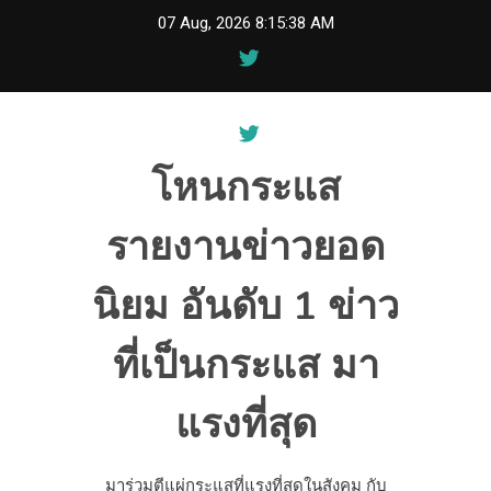
Skip
07 Aug, 2026
8:15:39 AM
to
content
โหนกระแส
รายงานข่าวยอด
นิยม อันดับ 1 ข่าว
ที่เป็นกระแส มา
แรงที่สุด
มาร่วมตีแผ่กระแสที่แรงที่สุดในสังคม กับ