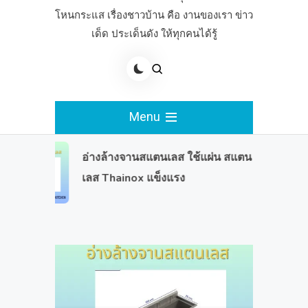
โหนกระแส เรื่องชาวบ้าน คือ งานของเรา ข่าว
เด็ด ประเด็นดัง ให้ทุกคนได้รู้
Menu
อ่างล้างจานสแตนเลส ใช้แผ่น สแตน
เลส Thainox แข็งแรง