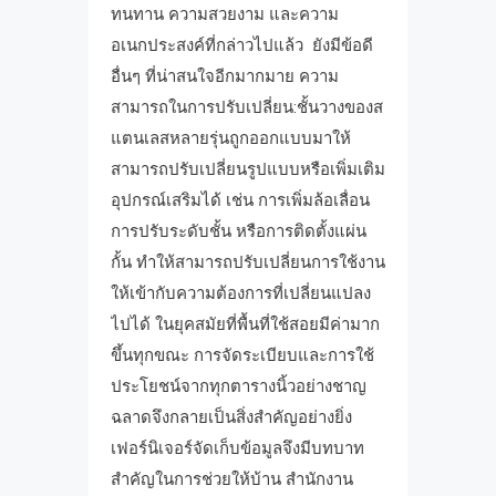
ทนทาน ความสวยงาม และความ
อเนกประสงค์ที่กล่าวไปแล้ว ยังมีข้อดี
อื่นๆ ที่น่าสนใจอีกมากมาย ความ
สามารถในการปรับเปลี่ยน:ชั้นวางของส
แตนเลสหลายรุ่นถูกออกแบบมาให้
สามารถปรับเปลี่ยนรูปแบบหรือเพิ่มเติม
อุปกรณ์เสริมได้ เช่น การเพิ่มล้อเลื่อน
การปรับระดับชั้น หรือการติดตั้งแผ่น
กั้น ทำให้สามารถปรับเปลี่ยนการใช้งาน
ให้เข้ากับความต้องการที่เปลี่ยนแปลง
ไปได้ ในยุคสมัยที่พื้นที่ใช้สอยมีค่ามาก
ขึ้นทุกขณะ การจัดระเบียบและการใช้
ประโยชน์จากทุกตารางนิ้วอย่างชาญ
ฉลาดจึงกลายเป็นสิ่งสำคัญอย่างยิ่ง
เฟอร์นิเจอร์จัดเก็บข้อมูลจึงมีบทบาท
สำคัญในการช่วยให้บ้าน สำนักงาน