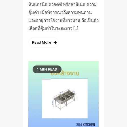
หินแกรนิต ควอตซ์ หรือลามิเนต ความ
คุ้มค่า เมื่อพิจารณาถึงความทนทาน
และอายุการใช้งานที่ยาวนาน ถือเป็นตัว
เลือกที่คุ้มค่าในระยะยาว […]
Read More
1 MIN READ