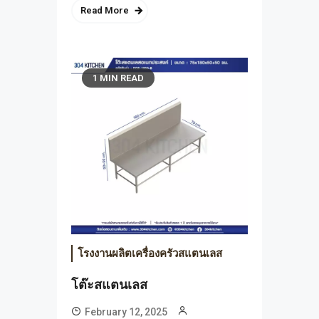
Read More
1 MIN READ
โรงงานผลิตเครื่องครัวสแตนเลส
โต๊ะสแตนเลส
February 12, 2025