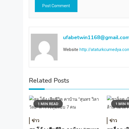
ufabetwin1168@gmail.co
Website
http://ataturkcumedya.co
Related Posts
1 MIN READ
1 MIN 
ข่าว
ข่าว