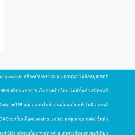
aslotwallets สล็อตเว็บตรง2025 แตกหนัก ไม่ล็อคยูสเซอร์
n888 สล็อตแตกง่าย เว็บตรงเปิดใหม่ ไม่มีขั้นต่ำ สมัครฟรี
Goalplay168 สล็อตออนไลน์ เล่นสล็อตเว็บแท้ ไม่มีเอเย่นต์
4 Slot เว็บสล็อตแตกง่าย แหล่งรวมทุกค่ายเกมดัง ชั้นนำ
c4 Slot สมัครสล็อตรวมทุกค่าย สมัครเพียง ยูสเซอร์เดียว