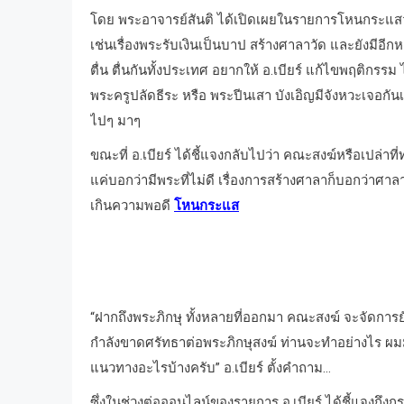
โดย พระอาจารย์สันติ ได้เปิดเผยในรายการโหนกระแสว่า
เช่นเรื่องพระรับเงินเป็นบาป สร้างศาลาวัด และยังมีอีกหลา
ตื่น ตื่นกันทั้งประเทศ อยากให้ อ.เบียร์ แก้ไขพฤติกรรม
พระครูปลัดธีระ หรือ พระปีนเสา บังเอิญมีจังหวะเจอกัน
ไปๆ มาๆ
ขณะที่ อ.เบียร์ ได้ชี้แจงกลับไปว่า คณะสงฆ์หรือเปล่า
แค่บอกว่ามีพระที่ไม่ดี เรื่องการสร้างศาลาก็บอกว่าศาลา
เกินความพอดี
โหนกระแส
“ฝากถึงพระภิกษุ ทั้งหลายที่ออกมา คณะสงฆ์ จะจัดกา
กำลังขาดศรัทธาต่อพระภิกษุสงฆ์ ท่านจะทำอย่างไร ผ
แนวทางอะไรบ้างครับ” อ.เบียร์ ตั้งคำถาม…
ซึ่งในช่วงต่อออนไลน์ของรายการ อ.เบียร์ ได้ชี้แจงถึงก