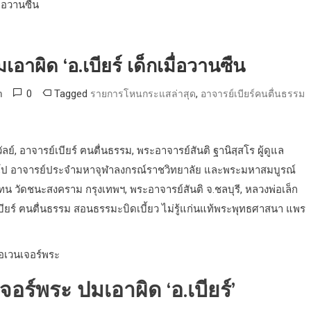
อาผิด ‘อ.เบียร์ เด็กเมื่อวานซืน
0
Tagged
,
m
รายการโหนกระแสล่าสุด
อาจารย์เบียร์คนตื่นธรรม
ลย์, อาจารย์เบียร์ ฅนตื่นธรรม, พระอาจารย์สันติ ฐานิสฺสโร ผู้ดูแล
ีโป อาจารย์ประจำมหาจุฬาลงกรณ์ราชวิทยาลัย และพระมหาสมบูรณ์
ทน วัดชนะสงคราม กรุงเทพฯ, พระอาจารย์สันติ จ.ชลบุรี, หลวงพ่อเล็ก
ยร์ ฅนตื่นธรรม สอนธรรมะบิดเบี้ยว ไม่รู้แก่นแท้พระพุทธศาสนา แพร
จอร์พระ ปมเอาผิด ‘อ.เบียร์’