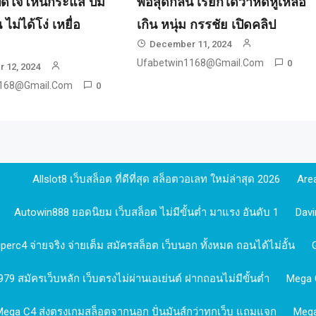
ปิดใจโหนกระแส ปม
พ่อสุดกลั้น เรียกได้ว่าหดหู่เหลือ
 ไม่ได้โง่ เหยื่อ
เกิน หนุ่ม กรรชัย เปิดคลิป
December 11, 2024
Ufabetwin1168@gmail.com
0
 12, 2024
1168@gmail.com
0
Allslot8 เว็บสล็อต ที่ดีที่สุด สล็อตวอเลท ใหม่ล่าสุด 2026
Are
Autowin888 ยอดนิยม เว็บสล็อต ไม่มีขั้นต่ำ มาแรง อันดับ 1
Davi
erc4 จ่ายจริง จ่ายเต็ม สมัครสล็อต เว็บนอก ทั้งหมด ถอนได้ไม่อั้น
9 สมัครเว็บหลัก เว็บตรงไม่ผ่านเอเย่นต์ ฝากถอนไม่มีขั้นต่ำ
Mega C
Mega C4 ส่งตรงเกมสล็อตจากนอก ปั่นมันส์กว่าทุกเว็บ แถมแจก
Mega