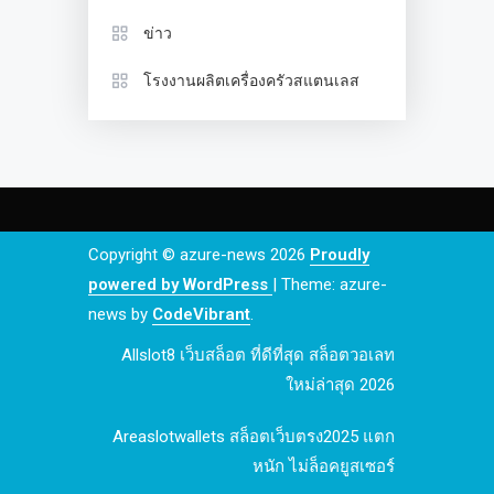
ข่าว
โรงงานผลิตเครื่องครัวสแตนเลส
Copyright © azure-news 2026
Proudly
powered by WordPress
|
Theme: azure-
news by
CodeVibrant
.
Allslot8 เว็บสล็อต ที่ดีที่สุด สล็อตวอเลท
ใหม่ล่าสุด 2026
Areaslotwallets สล็อตเว็บตรง2025 แตก
หนัก ไม่ล็อคยูสเซอร์