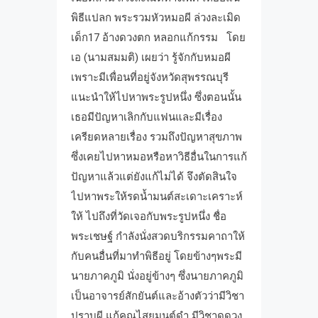
พิธีแปลก พระรวมหัวหมอผี ล่วงละเมิด
เด็ก17 อ้างดวงตก หลอกแก้กรรม โดย
เอ (นามสมมติ) เผยว่า รู้จักกับหมอผี
เพราะมีเพื่อนที่อยู่จังหวัดสุพรรณบุรี
แนะนำให้ไปหาพระรูปหนึ่ง ซึ่งตอนนั้น
เธอมีปัญหาเลิกกับแฟนและมีเรื่อง
เครียดหลายเรื่อง รวมถึงปัญหาสุขภาพ
ซึ่งเคยไปหาหมอหรือหาวิธีอื่นในการแก้
ปัญหาแล้วแต่ยังแก้ไม่ได้ จึงตัดสินใจ
ไปหาพระให้รดน้ำมนต์สะเดาะเคราะห์
ให้ ไปถึงที่วัดเจอกับพระรูปหนึ่ง ชื่อ
พระเชษฐ์ กำลังนั่งสวดบริกรรมคาถาให้
กับคนอื่นที่มาทำพิธีอยู่ โดยข้างๆพระมี
นายภาคภูมิ นั่งอยู่ข้างๆ ซึ่งนายภาคภูมิ
เป็นอาจารย์สักยันต์และอ้างตัวว่ามีวิชา
ปราบผี แก้คุณไสยมนต์ดำ มีวิชาดูดวง