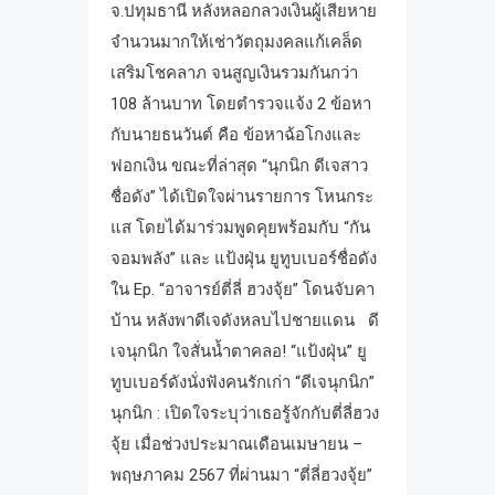
จ.ปทุมธานี หลังหลอกลวงเงินผู้เสียหาย
จำนวนมากให้เช่าวัตถุมงคลแก้เคล็ด
เสริมโชคลาภ จนสูญเงินรวมกันกว่า
108 ล้านบาท โดยตำรวจแจ้ง 2 ข้อหา
กับนายธนวันต์ คือ ข้อหาฉ้อโกงและ
ฟอกเงิน ขณะที่ล่าสุด “นุกนิก ดีเจสาว
ชื่อดัง” ได้เปิดใจผ่านรายการ โหนกระ
แส โดยได้มาร่วมพูดคุยพร้อมกับ “กัน
จอมพลัง” และ แป้งฝุ่น ยูทูบเบอร์ชื่อดัง
ใน Ep. “อาจารย์ตี่ลี่ ฮวงจุ้ย” โดนจับคา
บ้าน หลังพาดีเจดังหลบไปชายแดน ดี
เจนุกนิก ใจสั่นน้ำตาคลอ! “แป้งฝุ่น” ยู
ทูบเบอร์ดังนั่งฟังคนรักเก่า “ดีเจนุกนิก”
นุกนิก : เปิดใจระบุว่าเธอรู้จักกับตี่ลี่ฮวง
จุ้ย เมื่อช่วงประมาณเดือนเมษายน –
พฤษภาคม 2567 ที่ผ่านมา “ตี่ลี่ฮวงจุ้ย”