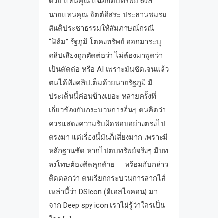
ด้วย แทนคุณ แฉอีกตบทรัพย์ 60ล.
นายแทนคุณ จิตต์อิสระ ประธานชมรม
สันติประชาธรรมให้สัมภาษณ์กรณี
“ฟิล์ม” รัฐภูมิ โตคงทรัพย์ ออกมาระบุ
คลิปเสียงถูกตัดต่อว่า ไม่ต้องมาพูดว่า
เป็นตัดต่อ หรือ AI เพราะมันชัดเจนแล้ว
ตนได้ฟังคลิปเต็มด้วยนายรัฐภูมิ มี
ประเด็นนี้ค่อนข้างเยอะ หลายครั้งที่
เกี่ยวข้องกับกระบวนการอื่นๆ ตนคิดว่า
ควรแสดงความรับผิดชอบอย่างตรงไป
ตรงมา แต่เรื่องนี้มันก็เสี่ยงมาก เพราะมี
หลักฐานชัด หากไปตบทรัพย์จริงๆ มีบท
ลงโทษต้องติดคุกด้วย พร้อมกับกล่าว
ติดตลกว่า ตนเรียกกระบวนการลากไส้
เหล่านี้ว่า DSIcon (ดีเอสไอคอน) มา
จาก Deep spy icon เราไม่รู้ว่าใครเป็น