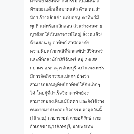
ตาทิพย์ ตั้งศพทำกิจกรรม เบื้องต้นสั่ง
ห้ามสอนเด็กเด็ดขาดแล้ว ด้าน หน.สำ
นักฯ อ้างคลิปเก่า แต่บอกหู-ตาทิพย์มี
ทุกที่ แต่พร้อมเลิกสอน ส่วนร่างคนตาย
ญาติยกให้เป็นอาจารย์ใหญ่ สั่งงดแล้ว!
ห้ามสอน หู-ตาทิพย์ สำนักสงฆ์ฯ
ความคืบหน้ากรณีที่พักสงฆ์ป่าสิริจันทร์
และที่พักสงฆ์ป่าสิริจันทร์ หมู่ 2 ต.สล
กบาตร อ.ขาณุวรลักษบุรี จ.กำแพงเพชร
มีการจัดกิจกรรมแปลกๆ อ้างว่า
สามารถสอนหูทิพย์ตาทิพย์ให้กับเด็กๆ
ได้ โดยผู้ที่สำเร็จวิชาตาทิพย์จะ
สามารถมองเห็นแม้ปิดตา และยังใช้ร่าง
คนตายมาประกอบกิจกรรม ล่าสุดวันนี้
(18 พ.ย.) นายวรรธน์ ฉายอภิรักษ์ นาย
อำเภอขาณุวรลักษบุรี, นายพรเทพ