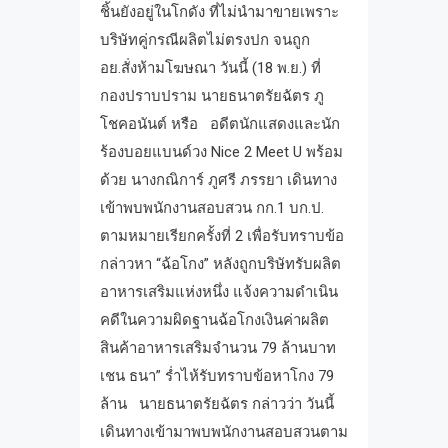
ชิ้นยังอยู่ในโกดัง ที่ไม่นำมาขายเพราะ
บริษัทคู่กรณีผลิตไม่ตรงปก จนถูก
อย.สั่งห้ามโฆษณา วันนี้ (18 พ.ย.) ที่
กองปราบปราม นายธนาตรัยฉัตร ภู
โชคอนันต์ หรือ อดีตนักแสดงและนัก
ร้องบอยแบนด์วง Nice 2 Meet U พร้อม
ด้วย นางกณิการ์ ภูศรี ภรรยา เดินทาง
เข้าพบพนักงานสอบสวน กก.1 บก.ป.
ตามหมายเรียกครั้งที่ 2 เพื่อรับทราบข้อ
กล่าวหา “ฉ้อโกง” หลังถูกบริษัทรับผลิต
อาหารเสริมแห่งหนึ่ง แจ้งความดำเนิน
คดีในความผิดฐานฉ้อโกงเงินค่าผลิต
สินค้าอาหารเสริมจำนวน 79 ล้านบาท
เชน ธนา” ร่ำไห้รับทราบข้อหาโกง 79
ล้าน นายธนาตรัยฉัตร กล่าวว่า วันนี้
เดินทางเข้ามาพบพนักงานสอบสวนตาม